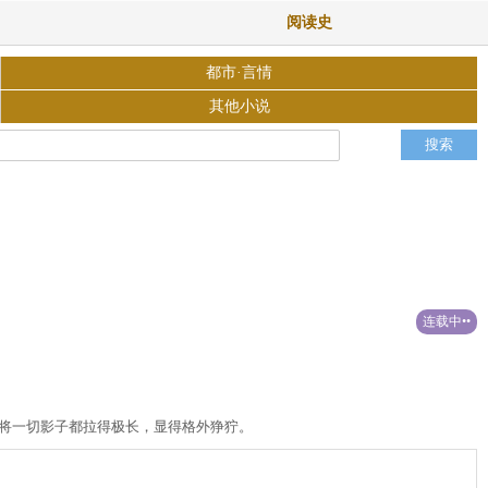
阅读史
都市·言情
其他小说
连载中••
将一切影子都拉得极长，显得格外狰狞。