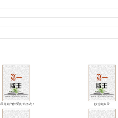
从零开始的性爱肉鸽游戏！
妙莲御奴录