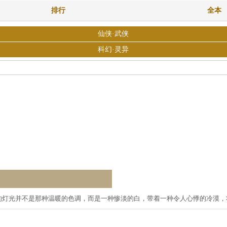
排行
全本
仙侠·武侠
科幻·灵异
的灯光并不是那种温暖的色调，而是一种惨淡的白，带着一种令人心悸的冷漠，