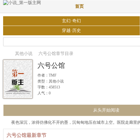
首页
玄幻·奇幻
穿越·历史
其他小说
六号公馆章节目录
六号公馆
作者：TMF
类型：其他小说
字数：458513
人气：0
从头开始阅读
夜色深沉，浓得仿佛化不开的墨，沉甸甸地压在城市上空。医院走廊里
六号公馆最新章节