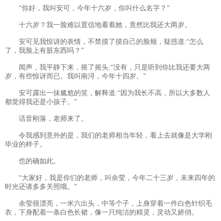
“你好，我叫安可，今年十六岁，你叫什么名字？”
十六岁？我一脸难以置信地看着她，竟然比我还大两岁。
安可见我惊讶的表情，不禁摸了摸自己的脸颊，疑惑道:“怎么
了，我脸上有脏东西吗？”
闻声，我平静下来，摇了摇头:“没有，只是听到你比我还要大两
岁，有些惊讶而已。我叫南浔，今年十四岁。”
安可露出一抹尴尬的笑，解释道:“因为我长不高，所以大多数人
都觉得我还是小孩子。”
话音刚落，老师来了。
令我感到意外的是，我们的老师相当年轻，看上去就像是大学刚
毕业的样子。
也的确如此。
“大家好，我是你们的老师，叫余莹，今年二十三岁，未来四年的
时光还请多多关照哦。”
余莹很漂亮，一米六出头，中等个子，上身穿着一件白色针织毛
衣，下身配着一条白色长裙，像一只纯洁的精灵，灵动又娇俏。