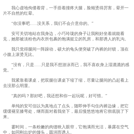
我心虚地佝偻着背，一手捂着撞疼大腿，脸颊烫得厉害，晕开一
片不自然的红晕。
“你没事吧......没关系，我们不会介意你的。”
安可关切地站在我身边，小巧玲珑的身子让我刚好坐着就能看
见，她那被淡粉色内衣所包裹的饱满挺立的乳房，和那诱人的乳沟。
我只觉得腿间一阵躁动，硕大的龟头便突破了内裤的封锁，顶在
小腹上滚烫无比。
“没有，只是......只是我不想游泳而已，我不喜欢身上湿漉漉的感
觉。”
我紧靠着课桌，把双腿往课桌下缩了缩，尽量让腿间的凸起看上
去没那么明显。
“真的吗？那好吧，我还想和你一起玩呢，好可惜。”
单纯的安可信以为真地点了点头，随即伸手勾住内裤边缘，把它
缓缓褪至膝弯处，继而面对着我坐下，最后慢悠悠地将它彻底脱了下
来。
霎时间，一条粉嫩的肉缝映入眼帘，它饱满而光洁，暴露在空气
中，如同刚出炉的馒头，圆润而诱人。