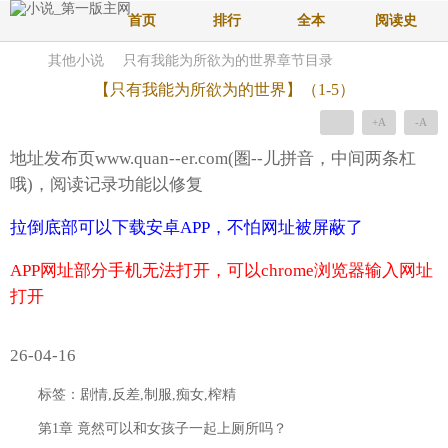
首页
排行
全本
阅读史
其他小说
只有我能为所欲为的世界章节目录
【只有我能为所欲为的世界】（1-5）
+A
-A
地址发布页www.quan--er.com(圏--儿拼音，中间两条杠
哦)，阅读记录功能以修复
拉倒底部可以下载安卓APP，不怕网址被屏蔽了
APP网址部分手机无法打开，可以chrome浏览器输入网址
打开
26-04-16
标签：剧情,反差,制服,痴女,榨精
第1章 竟然可以和女孩子一起上厕所吗？