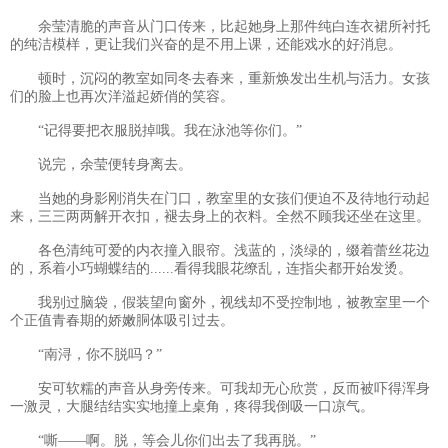
余莹清脆的声音从门口传来，比起她身上那件纯白连衣裙所衬托
的纯洁模样，更让我们兴奋的是不用上课，还能戏水的好消息。
顿时，沉闷的教室如同冬去春来，重新焕发出生机与活力。女孩
们的脸上也再次洋溢起娇俏的笑容。
“记得要把衣服脱掉哦。我在泳池等你们。”
说完，余莹便转身离去。
当她的身影刚消失在门口，教室里的女孩们便迫不及待地行动起
来，三三两两解开衣扣，褪去身上的衣料。全然不顾我还坐在这里。
各色清纯可爱的内衣撞入眼帘。浅蓝的，淡绿的，缀着蕾丝花边
的，系着小巧蝴蝶结的......看得我眼花缭乱，连指尖都开始发烫。
我别过脑袋，假装望向窗外，视线却不受控制地，被教室里一个
个正值青春期的娇嫩胴体吸引过去。
“南浔，你不脱吗？”
安可软糯的声音从身旁传来。可我却无心欣赏，反而被吓得浑身
一激灵，大腿结结实实地撞上桌角，疼得我倒吸一口凉气。
“嘶——啊。脱，等会儿你们出去了我再脱。”