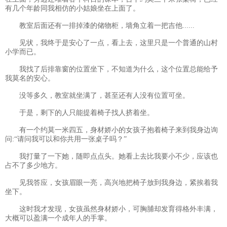
有几个年龄同我相仿的小姑娘坐在上面了。
教室后面还有一排掉漆的储物柜，墙角立着一把吉他......
见状，我终于是安心了一点，看上去，这里只是一个普通的山村
小学而已。
我找了后排靠窗的位置坐下，不知道为什么，这个位置总能给予
我莫名的安心。
没等多久，教室就坐满了，甚至还有人没有位置可坐。
于是，剩下的人只能提着椅子找人挤着坐。
有一个约莫一米四五，身材娇小的女孩子抱着椅子来到我身边询
问:“请问我可以和你共用一张桌子吗？”
我打量了一下她，随即点点头。她看上去比我要小不少，应该也
占不了多少地方。
见我答应，女孩眉眼一亮，高兴地把椅子放到我身边，紧挨着我
坐下。
这时我才发现，女孩虽然身材娇小，可胸脯却发育得格外丰满，
大概可以盈满一个成年人的手掌。