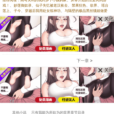
推荐阅读：
高考失利的我到乡下小姨妈家
从零开始的性爱肉鸽游
、
、
、
、
、
戏！
妙莲御奴录
仙子失忆被老汉捡去
禁果狂热
欲界
瑶台
、
、
、
莲上
子今
穿越后我用处女练神功
与隔壁的极品黑丝骚姐做爱
下一章
>
其他小说
只有我能为所欲为的世界章节目录