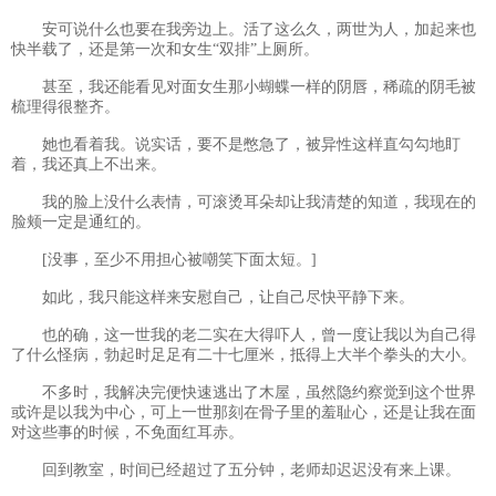
安可说什么也要在我旁边上。活了这么久，两世为人，加起来也
快半载了，还是第一次和女生“双排”上厕所。
甚至，我还能看见对面女生那小蝴蝶一样的阴唇，稀疏的阴毛被
梳理得很整齐。
她也看着我。说实话，要不是憋急了，被异性这样直勾勾地盯
着，我还真上不出来。
我的脸上没什么表情，可滚烫耳朵却让我清楚的知道，我现在的
脸颊一定是通红的。
[没事，至少不用担心被嘲笑下面太短。]
如此，我只能这样来安慰自己，让自己尽快平静下来。
也的确，这一世我的老二实在大得吓人，曾一度让我以为自己得
了什么怪病，勃起时足足有二十七厘米，抵得上大半个拳头的大小。
不多时，我解决完便快速逃出了木屋，虽然隐约察觉到这个世界
或许是以我为中心，可上一世那刻在骨子里的羞耻心，还是让我在面
对这些事的时候，不免面红耳赤。
回到教室，时间已经超过了五分钟，老师却迟迟没有来上课。