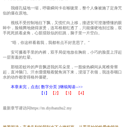
我瞳孔猛地一缩，呼吸瞬间卡在喉咙里，整个人像被施了定身咒
似的僵在原地。
视线不受控制地往下飘，又慌忙向上移，撞进安可澄澈懵懂的眼
眸中，脸颊腾地烧得滚烫，连耳根都红透了，只能僵硬地别过脸，双
手死死抓着桌角，心脏擂鼓似的狂跳，脑子里一片空白。
“唔，你这样看着我，我都有点不好意思了。”
安可攥着手里的内裤，双手局促地放在胸前，小巧的脸蛋上浮起
一层害羞的红晕。
那细若蚊吟的声音飘进我的耳朵里，一股燥热瞬间从尾椎骨窜
起，直冲脑门。汗水缓缓顺着鬓角淌下来，浸湿了衣领，我连吞咽口
水的动作都变得格外僵硬。
本章未完，点击[ 数字分页 ]继续阅读-->>
【1】
【2】
【3】
【4】
最新章节请访问https://m.diyibanzhu2.my
、