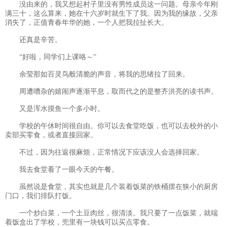
没由来的，我又想起村子里没有男性成员这一问题。母亲今年刚
满三十，这么算来，她在十六岁时就生下了我。因为我的缘故，父亲
消失了，正值青春年华的她，一个人把我拉扯长大。
还真是辛苦。
“好啦，同学们上课咯～”
余莹那如百灵鸟般清脆的声音，将我的思绪拉了回来。
周遭嘈杂的嬉闹声逐渐平息，取而代之的是整齐洪亮的读书声。
又是浑水摸鱼一个多小时。
学校的午休时间很自由。你可以去食堂吃饭，也可以去校外的小
卖部买零食，或者直接回家。
不过，因为往返很麻烦，正常情况下应该没人会选择回家。
我去食堂看了一眼今天的午餐。
虽然说是食堂，其实也就是几个装着饭菜的铁桶摆在狭小的厨房
门口，我们排队打饭。
一个炒白菜，一个土豆肉丝，很清淡。我只要了一点饭菜，就端
着饭盒出了学校，兜里有一块钱可以买点零食。