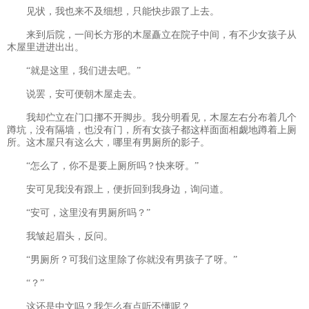
见状，我也来不及细想，只能快步跟了上去。
来到后院，一间长方形的木屋矗立在院子中间，有不少女孩子从
木屋里进进出出。
“就是这里，我们进去吧。”
说罢，安可便朝木屋走去。
我却伫立在门口挪不开脚步。我分明看见，木屋左右分布着几个
蹲坑，没有隔墙，也没有门，所有女孩子都这样面面相觑地蹲着上厕
所。这木屋只有这么大，哪里有男厕所的影子。
“怎么了，你不是要上厕所吗？快来呀。”
安可见我没有跟上，便折回到我身边，询问道。
“安可，这里没有男厕所吗？”
我皱起眉头，反问。
“男厕所？可我们这里除了你就没有男孩子了呀。”
“？”
这还是中文吗？我怎么有点听不懂呢？