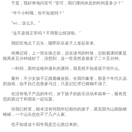
于是，我好奇地问安可:“安可，我们课间休息的时间是多少？”
“半个小时哦，你不知道吗？”
“wc，这么久。”
“这不是很正常吗？不用那么惊讶啦。”
我怔怔地点了点头，随即趴在桌子上发起呆来。
依稀记得，上一世生病之前，还在读书的时候，总盼着课间要是
能再多五分钟就好了，没想到，这一世居然直接多了二十五分钟。
一时间，面对这格外漫长的课间，我竟然不知道该干些什么。
窗外，不少女孩子正跳着橡皮筋。在我印象里，那是个年代久远
的游戏，似乎自己也曾参与过，只是记忆早已模糊不清了。
在没有电子产品的年代，乡下孩子的娱乐活动本就单一，最有意
思的莫过于和朋友一起玩耍。
但我们村里，根本没有同我年纪相仿的孩子，甚至因为山路陡峭
崎岖，一个山头也住不了几户人家。
也不知道这十四年我是怎么熬过来的。