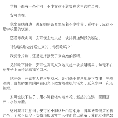
学校下面有一条小河，不少女孩子聚集在这里边吃边聊。
安可也在。
我坐在她身边，瞧见她的饭盒里装着不少排骨，看样子，应该不
是学校里的饭菜。
还没等我询问，安可便主动夹起一块排骨递到我的嘴边。
“我妈妈刚做好送过来的，你要吃吗？”
我犹豫片刻，还是选择接受了来自她的投喂。
见我吃下排骨，安可也高高兴兴地夹起一块放进嘴里，丝毫不在
意筷子上面还沾着我的口水。
吃完饭，开始有人在河里戏水。她们毫不在意地脱下衣服，光溜
溜的，白皙娇嫩的胴体在阳光下散发着生机与活力，跃入水中，宛若
锦鲤。
安可也脱下鞋子，用小脚轻轻勾着水花，溅起的涟漪一圈圈荡
开，水波潋滟。
这时我才注意到，安可的小脚格外白皙柔嫩，脚掌透着健康的粉
红色，全然不似乡下女孩那般因常年劳作而磨出薄茧，其他女孩也如