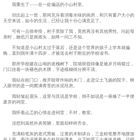
我重生了——在一处偏远的小山村里。
但比起上一世，那间充斥着消毒水味的病房，和只有窗户大小的
天空来说，如今的生活，已经让我十分心满意足了。
可有一点很奇怪，村子里除了我，竟然再没有其他男性。问起母
亲时，她也只是摇摇头，始终一问三不知。
不知道是小山村太过于落后，还是这个世界的孩子上学本就偏
晚，直到我年满十四岁，才被送去村子附近的学校读书。
那所学校建在山坳的老槐树下，院墙斑驳得像是被岁月啃噬过，
门口挂着一块褪色的木牌，字迹模糊得分辨不清。
我站在校门口，推开吱呀作响的木门，走进尘土飞扬的院子。映
入眼帘的是一间爬满青苔的水泥坯房。
我轻皱起眉头，这里与其说是学校，倒不如说是一座修了一半便
废弃的祠堂。
我怀着忐忑的心情走进祠堂，不对，教室。
没想到虽然外表简陋，里面却样样齐全。
充满粉笔灰的老式黑板，泛黄的木制讲台，三盒粉笔整齐地摆放
在上面，旁边还堆着各个科目的课本，台下约莫三十来张桌椅，已经