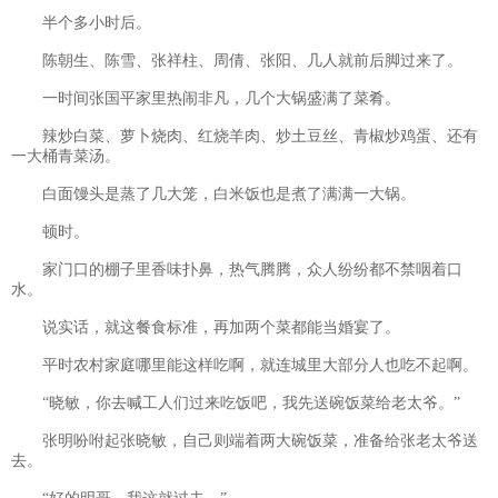
半个多小时后。
陈朝生、陈雪、张祥柱、周倩、张阳、几人就前后脚过来了。
一时间张国平家里热闹非凡，几个大锅盛满了菜肴。
辣炒白菜、萝卜烧肉、红烧羊肉、炒土豆丝、青椒炒鸡蛋、还有
一大桶青菜汤。
白面馒头是蒸了几大笼，白米饭也是煮了满满一大锅。
顿时。
家门口的棚子里香味扑鼻，热气腾腾，众人纷纷都不禁咽着口
水。
说实话，就这餐食标准，再加两个菜都能当婚宴了。
平时农村家庭哪里能这样吃啊，就连城里大部分人也吃不起啊。
“晓敏，你去喊工人们过来吃饭吧，我先送碗饭菜给老太爷。”
张明吩咐起张晓敏，自己则端着两大碗饭菜，准备给张老太爷送
去。