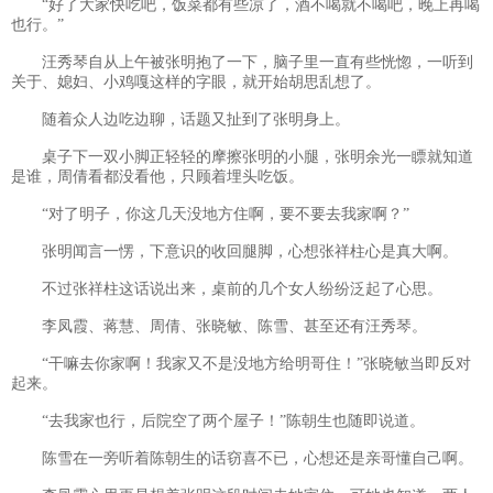
“好了大家快吃吧，饭菜都有些凉了，酒不喝就不喝吧，晚上再喝
也行。”
汪秀琴自从上午被张明抱了一下，脑子里一直有些恍惚，一听到
关于、媳妇、小鸡嘎这样的字眼，就开始胡思乱想了。
随着众人边吃边聊，话题又扯到了张明身上。
桌子下一双小脚正轻轻的摩擦张明的小腿，张明余光一瞟就知道
是谁，周倩看都没看他，只顾着埋头吃饭。
“对了明子，你这几天没地方住啊，要不要去我家啊？”
张明闻言一愣，下意识的收回腿脚，心想张祥柱心是真大啊。
不过张祥柱这话说出来，桌前的几个女人纷纷泛起了心思。
李凤霞、蒋慧、周倩、张晓敏、陈雪、甚至还有汪秀琴。
“干嘛去你家啊！我家又不是没地方给明哥住！”张晓敏当即反对
起来。
“去我家也行，后院空了两个屋子！”陈朝生也随即说道。
陈雪在一旁听着陈朝生的话窃喜不已，心想还是亲哥懂自己啊。