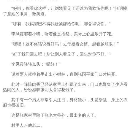
“好啦，你看你这样，让刘姨看见了还以为我欺负你呢！”张明擦
了擦她的眼角，微笑道。
“哪有…我妈都巴不得我赶紧嫁给你呢…哪舍得说你。”
李凤霞嘟着小嘴，听着像是抱怨，实际上心里乐开了花。
“嘿嘿！这不俗话说得好吗！丈母娘看女婿、越看越顺眼！”
“好了我们回去吧！别让别人看见了，回头对你不好。”
李凤霞轻轻点头：“嗯好！”
说着两人就拉着手走出小树林，直到张国平家门口才松开。
此时一阵阵肉香已经从家里土灶飘了出来，门口也聚集了少许看
热闹的人，纷纷感叹张明太舍得花钱了。
其中有一个男人非常引人注目，身材矮小，头发杂乱，身上的衣
服也很破旧。
这是张家村里除了张老太爷外，最出名的人了。
村里人叫他老二。