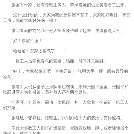
张国平一家，还有陈朝生等人，李凤霞她们也是笑着看了过来。
“没什么好说的，大家为我的新房都辛苦了，大家吃好喝好，等完
工后，我请大家好好喝一顿！”
张明看着眼前的几十号人扯着嗓子喊了起来，显得很是大气。
“好！东家牛逼！”
“哈哈哈！东家太客气了……”
一群工人当即也客气的回道，场面一时间其乐融融。
“好了，大家都饿了吧，直接开饭！”张明大手一挥，颇有领导的
感觉。
接着工人们从桌子上排队拿起碗筷，来到张国平这里，张国平和
张跃进两人为其盛饭，另外每人还有两个馒头。
汪秀琴、刘翠英、周倩、李凤霞、则一人拿着一个锅铲，给工人
们打菜。
张晓敏、张祥柱、陈朝生、张阳则给工人们盛汤，安排座椅。
不过大多数工人们打好饭菜后，就随意找地一蹲，或者随便找个
地坐下，就吃了起来。