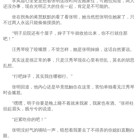
李凤霞心里更是想着张明这段时间去她家住，可她也知道，两人
还没办事，现在光明正大的住在一起，肯定是不可能的。
坐在拐角的蒋慧默默的看了看张明，她当然想张明住她家了，只
不过两人永远只能偷偷摸摸的。
“明子后院还有个屋子，婶子下午就收拾出来，你不行就住那
吧！”
汪秀琴咬了咬嘴唇，不管怎样，她是张明婶娘，这话自然要说。
其实这是很正常的事，只是汪秀琴现在心里有些乱，莫名的胡思
乱想。
“行吧婶子，其实我住哪都行。”
张明回道，他内心还是毕竟抵触住在这里，害怕单独看见汪秀琴
时会尴尬。
“嘿嘿，明子你要是晚上睡不着就来我家，我家也有酒。”张祥柱
抬起眉头，贱兮兮的说道。
“赶紧吃你的吧！”
张明没好气的嘀咕一声，暗想着我要去了不得弄的你媳妇直翻白
眼。