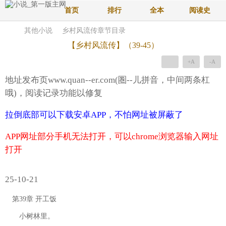
首页
排行
全本
阅读史
其他小说
乡村风流传章节目录
【乡村风流传】（39-45）
+A
-A
地址发布页www.quan--er.com(圏--儿拼音，中间两条杠
哦)，阅读记录功能以修复
拉倒底部可以下载安卓APP，不怕网址被屏蔽了
APP网址部分手机无法打开，可以chrome浏览器输入网址
打开
25-10-21
第39章 开工饭
小树林里。