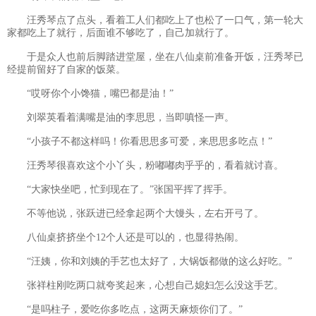
汪秀琴点了点头，看着工人们都吃上了也松了一口气，第一轮大
家都吃上了就行，后面谁不够吃了，自己加就行了。
于是众人也前后脚踏进堂屋，坐在八仙桌前准备开饭，汪秀琴已
经提前留好了自家的饭菜。
“哎呀你个小馋猫，嘴巴都是油！”
刘翠英看着满嘴是油的李思思，当即嗔怪一声。
“小孩子不都这样吗！你看思思多可爱，来思思多吃点！”
汪秀琴很喜欢这个小丫头，粉嘟嘟肉乎乎的，看着就讨喜。
“大家快坐吧，忙到现在了。”张国平挥了挥手。
不等他说，张跃进已经拿起两个大馒头，左右开弓了。
八仙桌挤挤坐个12个人还是可以的，也显得热闹。
“汪姨，你和刘姨的手艺也太好了，大锅饭都做的这么好吃。”
张祥柱刚吃两口就夸奖起来，心想自己媳妇怎么没这手艺。
“是吗柱子，爱吃你多吃点，这两天麻烦你们了。”