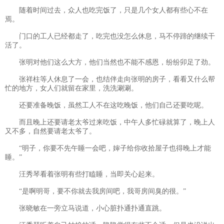
随着时间过去，众人也吃完饭了，只是几个女人都有些心不在
焉。
门口的工人已经都走了，吃完也没怎么休息，马不停蹄的继续干
活了。
张明对他们这么大方，他们当然也不能不感恩，纷纷卯足了劲。
张祥柱等人休息了一会，也结伴走向张明的房子，看看又什么帮
忙的地方，女人们就留在家里，洗洗涮涮。
还要准备晚饭，虽然工人不在这吃晚饭，他们自己还要吃呢。
而且晚上还要请老太爷过来吃饭，中午人多忙碌就算了，晚上人
又不多，自然要请老太爷了。
“明子，你要不先午睡一会吧，婶子给你收拾屋子也得晚上才能
睡。”
汪秀琴看着张明有些打瞌睡，当即关心起来。
“是啊明哥，要不你就去我房间吧，我哥房间臭的很。”
张晓敏在一旁立马说道，小心脏扑通扑通直跳。