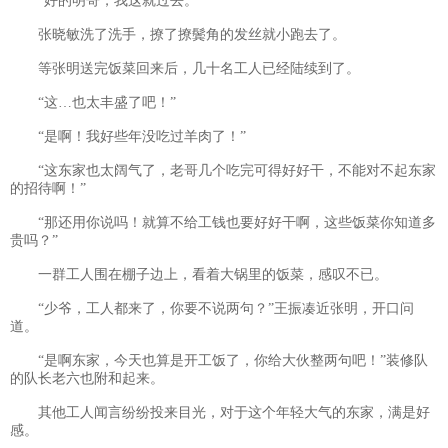
“好的明哥，我这就过去。”
张晓敏洗了洗手，撩了撩鬓角的发丝就小跑去了。
等张明送完饭菜回来后，几十名工人已经陆续到了。
“这…也太丰盛了吧！”
“是啊！我好些年没吃过羊肉了！”
“这东家也太阔气了，老哥几个吃完可得好好干，不能对不起东家
的招待啊！”
“那还用你说吗！就算不给工钱也要好好干啊，这些饭菜你知道多
贵吗？”
一群工人围在棚子边上，看着大锅里的饭菜，感叹不已。
“少爷，工人都来了，你要不说两句？”王振凑近张明，开口问
道。
“是啊东家，今天也算是开工饭了，你给大伙整两句吧！”装修队
的队长老六也附和起来。
其他工人闻言纷纷投来目光，对于这个年轻大气的东家，满是好
感。