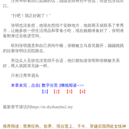
汪秀琴听着自己姑娘的话，隐隐觉得有些不合适，但是也没说出
口。
“行吧！我正好困了！”
张明也没多想，他现在想找个安静地方，他前两天就联系了李秀
月，让她多收一些生活用品和零食小吃，现在她都准备好了，张明准
备附身过去收进空间。
听到张明愿意和自己房间午睡，张晓敏立马喜笑颜开，蹦蹦跳跳
的拉着张明往后院跑去。
旁边众人见状也没觉得不合适，他们都知道张明和张晓敏关系
好，两人就跟亲兄妹一样。
只有汪秀琴眉头
本章未完，点击[ 数字分页 ]继续阅读-->>
【1】
【2】
【3】
【4】
最新章节请访问https://m.diyibanzhu2.my
、
、
、
、
推荐阅读：
禁果狂热
欲界
瑶台莲上
子今
穿越后我用处女练神