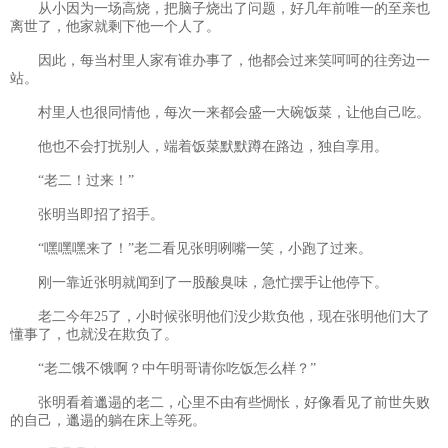
从小因为一场高烧，把脑子烧出了问题，好几年前唯一的至亲也
离世了，他家就剩下他一个人了。
因此，每当村里人家有谁办事了，他都会过来笑呵呵的往旁边一
站。
村里人也很同情他，每次一来都会盛一大碗饭菜，让他自己吃。
他也不会打扰别人，端着饭菜默默蹲在路边，独自享用。
“老二！过来！”
张明当即招了招手。
“嘿嘿嘿来了！”老二看见张明咧嘴一笑，小跑了过来。
刚一靠近张明就闻到了一股酸臭味，急忙摆手让他停下。
老二今年25了，小时候张明他们没少欺负他，现在张明他们大了
懂事了，也就没在欺负了。
“老二饿不饿啊？中午明哥请你吃饭怎么样？”
张明看着邋遢的老二，心里不由有些惆怅，好像看见了前世失败
的自己，邋遢的躺在床上等死。