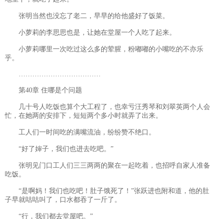
张明当然也没忘了老二，早早的给他盛好了饭菜。
小萝莉的李思思也是，让她在堂屋一个人吃了起来。
小萝莉哪里一次吃过这么多的荤腥，粉嘟嘟的小嘴吃的不亦乐
乎。
………………………………
第40章 住哪是个问题
几十号人吃饭也算个大工程了，也幸亏汪秀琴和刘翠英两个人会
忙，在她两的安排下，短短两个多小时就弄了出来。
工人们一时间吃的满嘴流油，纷纷赞不绝口。
“好了婶子，我们也进去吃吧。”
张明见门口工人们三三两两的聚在一起吃着，也招呼自家人准备
吃饭。
“是啊妈！我们也吃吧！肚子饿死了！”张跃进也附和道，他的肚
子早就咕咕叫了，口水都吞了一斤了。
“行，我们都去堂屋吧。”