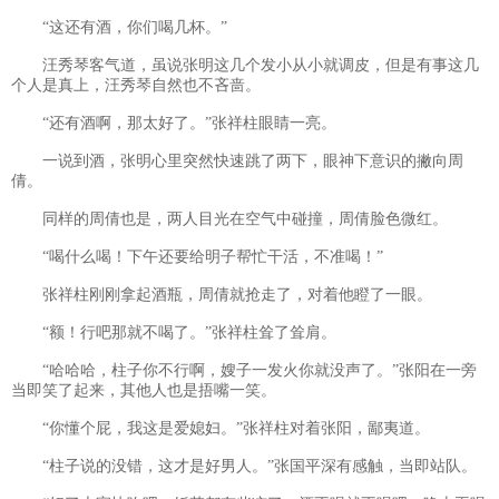
“这还有酒，你们喝几杯。”
汪秀琴客气道，虽说张明这几个发小从小就调皮，但是有事这几
个人是真上，汪秀琴自然也不吝啬。
“还有酒啊，那太好了。”张祥柱眼睛一亮。
一说到酒，张明心里突然快速跳了两下，眼神下意识的撇向周
倩。
同样的周倩也是，两人目光在空气中碰撞，周倩脸色微红。
“喝什么喝！下午还要给明子帮忙干活，不准喝！”
张祥柱刚刚拿起酒瓶，周倩就抢走了，对着他瞪了一眼。
“额！行吧那就不喝了。”张祥柱耸了耸肩。
“哈哈哈，柱子你不行啊，嫂子一发火你就没声了。”张阳在一旁
当即笑了起来，其他人也是捂嘴一笑。
“你懂个屁，我这是爱媳妇。”张祥柱对着张阳，鄙夷道。
“柱子说的没错，这才是好男人。”张国平深有感触，当即站队。