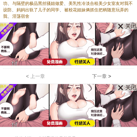
、
、
功
与隔壁的极品黑丝骚姐做爱
美乳性冷淡合租美少女室友对我不
、
、
设防
妈妈出轨了儿子的同学
被校花姐妹俩抓住把柄随意玩弄的
、
我
淫荡宿舍
<
上一章
下一章
>