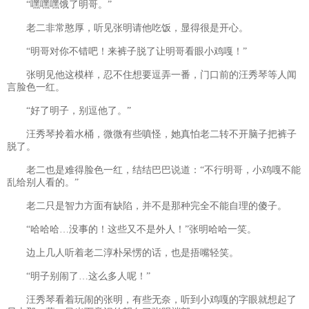
“嘿嘿嘿饿了明哥。”
老二非常憨厚，听见张明请他吃饭，显得很是开心。
“明哥对你不错吧！来裤子脱了让明哥看眼小鸡嘎！”
张明见他这模样，忍不住想要逗弄一番，门口前的汪秀琴等人闻
言脸色一红。
“好了明子，别逗他了。”
汪秀琴拎着水桶，微微有些嗔怪，她真怕老二转不开脑子把裤子
脱了。
老二也是难得脸色一红，结结巴巴说道：“不行明哥，小鸡嘎不能
乱给别人看的。”
老二只是智力方面有缺陷，并不是那种完全不能自理的傻子。
“哈哈哈…没事的！这些又不是外人！”张明哈哈一笑。
边上几人听着老二淳朴呆愣的话，也是捂嘴轻笑。
“明子别闹了…这么多人呢！”
汪秀琴看着玩闹的张明，有些无奈，听到小鸡嘎的字眼就想起了