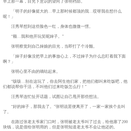
早上那一幕，目光下意识的望向了张明裆部。
「明子的好像挺大的…早上那时候都顶的我…哎呀我在想什么
呢！」
汪秀琴想到这些脸色一红，身体也微微一愣。
“额…我和他开玩笑呢婶子。”
张明察觉到自己婶娘的目光，当即打了个冷颤。
「婶子好像没把早上的事放心上，不过婶子为什么总盯着我下面
啊？」
张明心里不由的嘀咕起来。
“咳咳…别在这玩了，你去阿生他们家，把他们都叫来吃饭吧，他
们都说帮你干活，不叫他们过来吃饭怎么行！”
汪秀琴连忙扯开话题，试图让自己甩开那些想法。
“好的婶子，那我去了。”张明说罢便离开了，一家一家挨个去叫
了。
在路过张老太爷家门口时，张明被老太爷叫了过去，给他塞了200
块钱，说是借给张明用的，但是张明知道老太爷不会让他还的。